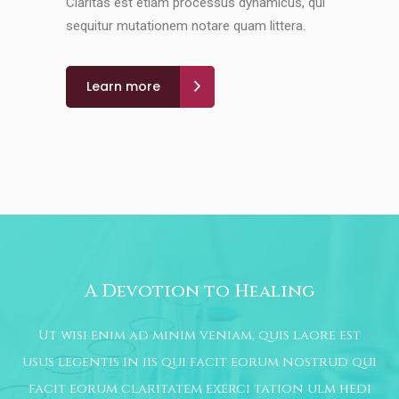
Claritas est etiam processus dynamicus, qui
sequitur mutationem notare quam littera.
Learn more
A Devotion to Healing
Ut wisi enim ad minim veniam, quis laore est
usus legentis in iis qui facit eorum nostrud qui
facit eorum claritatem exerci tation ulm hedi