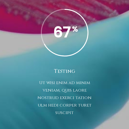
67
Testing
Ut wisi enim ad minim
veniam, quis laore
nostrud exerci tation
ulm hedi corper turet
suscipit