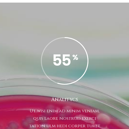
55
Analitycs
Ut wisi enim ad minim veniam,
quis laore nostrud exerci
tation ulm hedi corper turet