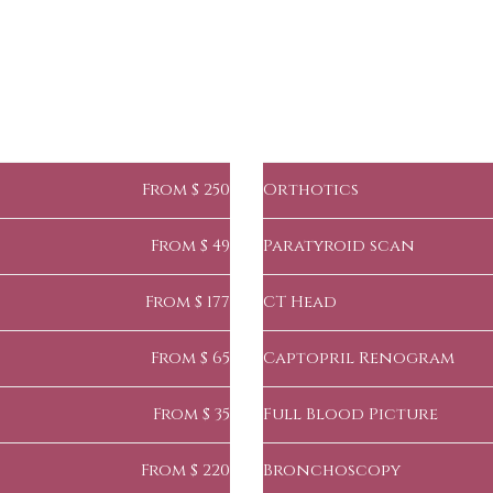
Treatments
From $ 250
Orthotics
From $ 49
Paratyroid scan
From $ 177
CT Head
From $ 65
Captopril Renogram
From $ 35
Full Blood Picture
From $ 220
Bronchoscopy