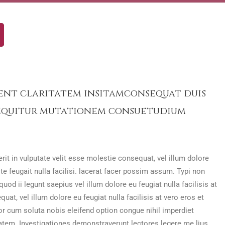
bent claritatem insitamconsequat duis
i sequitur mutationem consuetudium
it in vulputate velit esse molestie consequat, vel illum dolore
te feugait nulla facilisi. lacerat facer possim assum. Typi non
od ii legunt saepius vel illum dolore eu feugiat nulla facilisis at
t, vel illum dolore eu feugiat nulla facilisis at vero eros et
por cum soluta nobis eleifend option congue nihil imperdiet
tatem. Investigationes demonstraverunt lectores legere me lius