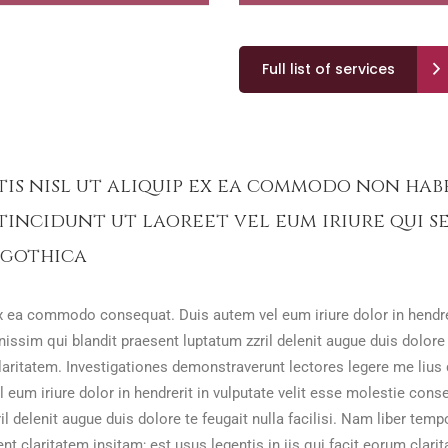
Full list of services
tis nisl ut aliquip ex ea commodo non ha
d tincidunt ut laoreet vel eum iriure qu
 gothica
 ex ea commodo consequat. Duis autem vel eum iriure dolor in hendrer
nissim qui blandit praesent luptatum zzril delenit augue duis dolore 
laritatem. Investigationes demonstraverunt lectores legere me lius qu
iriure dolor in hendrerit in vulputate velit esse molestie consequa
l delenit augue duis dolore te feugait nulla facilisi. Nam liber tem
claritatem insitam; est usus legentis in iis qui facit eorum clari