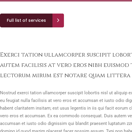
Full list of services
Exerci tation ullamcorper suscipit lobor
autem facilisis at vero eros nibh euismo
lectorum mirum est notare quam littera
Nostrud exerci tation ullamcorper suscipit lobortis nisl ut aliquip
eu feugiat nulla facilisis at vero eros et accumsan et iusto odio dig
habent claritatem insitam; est usus legentis in iis qui facit eorum c
vero eros et accumsan. Ex ea commodo consequat. Duis autem vel eum 
accumsan et iusto odio dignissim qui blandit praesent luptatum zzri
doming id quod mazim placerat facer possim assum. Typi non habent 